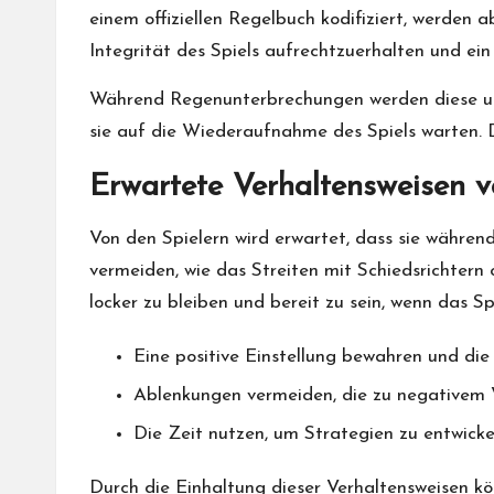
einem offiziellen Regelbuch kodifiziert, werden 
Integrität des Spiels aufrechtzuerhalten und ein
Während Regenunterbrechungen werden diese unges
sie auf die Wiederaufnahme des Spiels warten. 
Erwartete Verhaltensweisen v
Von den Spielern wird erwartet, dass sie währen
vermeiden, wie das Streiten mit Schiedsrichtern
locker zu bleiben und bereit zu sein, wenn das Sp
Eine positive Einstellung bewahren und die
Ablenkungen vermeiden, die zu negativem 
Die Zeit nutzen, um Strategien zu entwicke
Durch die Einhaltung dieser Verhaltensweisen kön