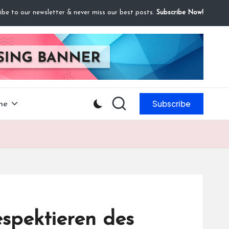
ibe to our newsletter & never miss our best posts.
Subscribe Now!
Subscribe
he
spektieren des