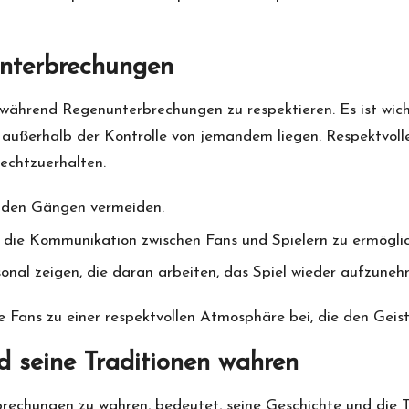
nterbrechungen
 während Regenunterbrechungen zu respektieren. Es ist wic
t außerhalb der Kontrolle von jemandem liegen. Respektvol
rechtzuerhalten.
n den Gängen vermeiden.
die Kommunikation zwischen Fans und Spielern zu ermöglic
onal zeigen, die daran arbeiten, das Spiel wieder aufzuneh
e Fans zu einer respektvollen Atmosphäre bei, die den Geist
d seine Traditionen wahren
echungen zu wahren, bedeutet, seine Geschichte und die T