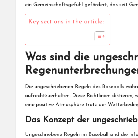
ein Gemeinschaftsgefühl gefördert, das seit Gen
Key sections in the article:
Was sind die ungesch
Regenunterbrechunge
Die ungeschriebenen Regeln des Baseballs währe
aufrechtzuerhalten. Diese Richtlinien diktieren, 
eine positive Atmosphäre trotz der Wetterbedin
Das Konzept der ungeschrieb
Ungeschriebene Regeln im Baseball sind die inform