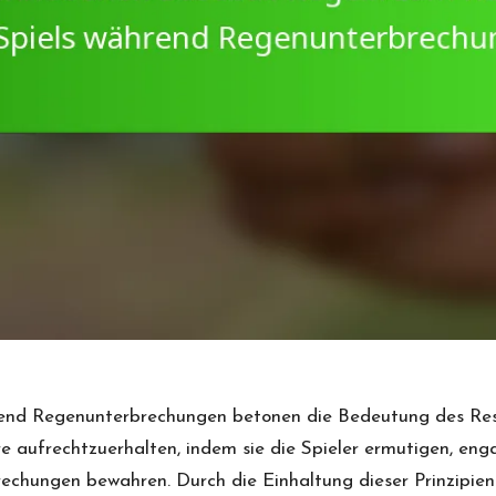
nd Regenunterbrechungen betonen die Bedeutung des Respek
re aufrechtzuerhalten, indem sie die Spieler ermutigen, en
echungen bewahren. Durch die Einhaltung dieser Prinzipien 