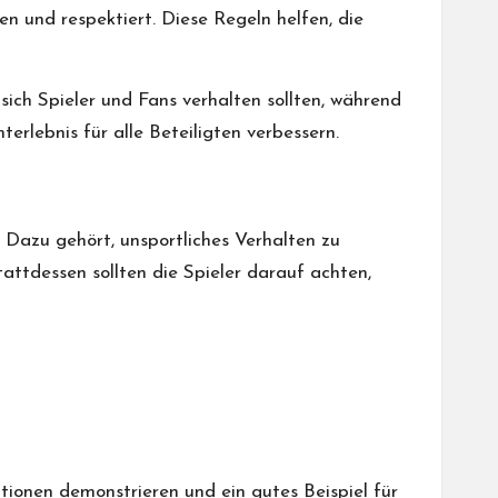
n und respektiert. Diese Regeln helfen, die
ich Spieler und Fans verhalten sollten, während
lebnis für alle Beteiligten verbessern.
 Dazu gehört, unsportliches Verhalten zu
attdessen sollten die Spieler darauf achten,
itionen demonstrieren und ein gutes Beispiel für