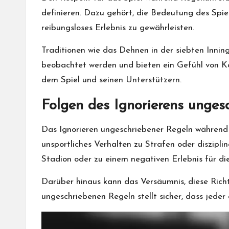
definieren. Dazu gehört, die Bedeutung des Spiel
reibungsloses Erlebnis zu gewährleisten.
Traditionen wie das Dehnen in der siebten Inn
beobachtet werden und bieten ein Gefühl von Ko
dem Spiel
und seinen Unterstützern.
Folgen des Ignorierens unges
Das Ignorieren ungeschriebener Regeln während 
unsportliches Verhalten zu Strafen oder diszip
Stadion oder zu einem negativen Erlebnis für d
Darüber hinaus kann das Versäumnis, diese Richt
ungeschriebenen
Regeln stellt sicher, dass jede