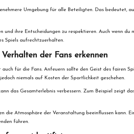
enehmere Umgebung für alle Beteiligten. Das bedeutet, au
len und ihre Entscheidungen zu respektieren. Auch wenn du m
des Spiels aufrechtzuerhalten.
m Verhalten der Fans erkennen
lt auch für die Fans. Anfeuern sollte den Geist des fairen Sp
e jedoch niemals auf Kosten der Sportlichkeit geschehen.
kann das Gesamterlebnis verbessern. Zum Beispiel zeigt da
alten die Atmosphäre der Veranstaltung beeinflussen kann.
enden führen.