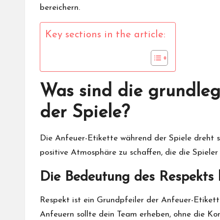
bereichern.
Key sections in the article:
Was sind die grundleg
der Spiele?
Die Anfeuer-Etikette während der Spiele dreht si
positive Atmosphäre zu schaffen, die die Spiel
Die Bedeutung des Respekts 
Respekt ist ein Grundpfeiler der Anfeuer-Etike
Anfeuern sollte dein Team erheben, ohne die Ko