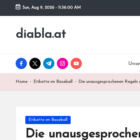
Sun, Aug 9, 2026
-
11:36:01 AM
Skip
to
diabla.at
content
facebook.com
twitter.com
t.me
instagram.com
youtube.com
Unse
Home
-
Etikette im Baseball
-
Die unausgesprochenen Regeln d
Posted
Etikette im Baseball
in
Die unausgesproche