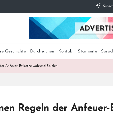
Subscr
re Geschichte
Durchsuchen
Kontakt
Startseite
Sprac
er Anfeuer-Etikette während Spielen
nen Regeln der Anfeuer-