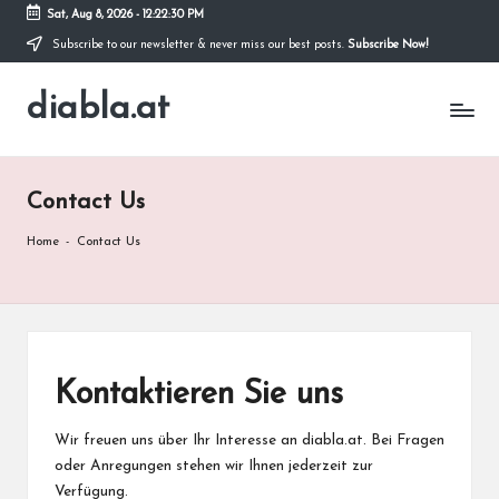
Sat, Aug 8, 2026
-
12:22:31 PM
Subscribe to our newsletter & never miss our best posts.
Subscribe Now!
Skip
to
diabla.at
content
Contact Us
Home
-
Contact Us
Kontaktieren Sie uns
Wir freuen uns über Ihr Interesse an diabla.at. Bei Fragen
oder Anregungen stehen wir Ihnen jederzeit zur
Verfügung.