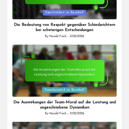
Posted
Sportlichkeit im Baseball
in
Die Bedeutung von Respekt gegenüber Schiedsrichtern
bei schwierigen Entscheidungen
By
Harold Finch
11/02/2026
Posted
by
Posted
Teamdynamik im Baseball
in
Die Auswirkungen der Team-Moral auf die Leistung und
ungeschriebene Dynamiken
By
Harold Finch
11/02/2026
Posted
by