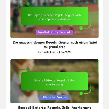
Posted
Sportlichkeit im Baseball
in
Die ungeschriebenen Regeln, Gegner nach einem Spiel
zu gratulieren
By
Harold Finch
11/02/2026
Posted
by
Posted
Etikette im Baseball
in
Baseball-Etikette: Respekt, Stille, Anerkennung