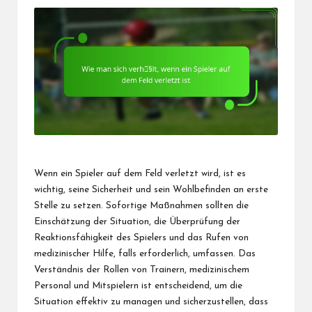
Wenn ein Spieler
auf dem Feld
verletzt wird, ist es
wichtig, seine Sicherheit und sein Wohlbefinden an erste
Stelle zu setzen. Sofortige Maßnahmen sollten die
Einschätzung der Situation, die Überprüfung der
Reaktionsfähigkeit des Spielers und das Rufen von
medizinischer Hilfe, falls erforderlich, umfassen. Das
Verständnis der Rollen von Trainern, medizinischem
Personal und Mitspielern ist entscheidend, um die
Situation effektiv zu managen und sicherzustellen, dass