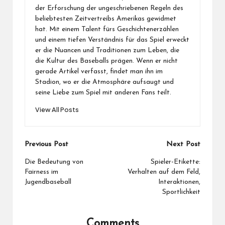
der Erforschung der ungeschriebenen Regeln des
beliebtesten Zeitvertreibs Amerikas gewidmet
hat. Mit einem Talent fürs Geschichtenerzählen
und einem tiefen Verständnis für das Spiel erweckt
er die Nuancen und Traditionen zum Leben, die
die Kultur des Baseballs prägen. Wenn er nicht
gerade Artikel verfasst, findet man ihn im
Stadion, wo er die Atmosphäre aufsaugt und
seine Liebe zum Spiel mit anderen Fans teilt.
View All Posts
Post
Previous Post
Next Post
navigation
Die Bedeutung von
Spieler-Etikette:
Fairness im
Verhalten auf dem Feld,
Jugendbaseball
Interaktionen,
Sportlichkeit
Comments