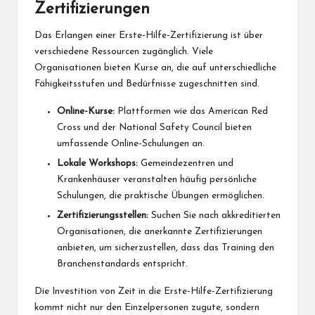
Zertifizierungen
Das Erlangen einer Erste-Hilfe-Zertifizierung ist über
verschiedene Ressourcen zugänglich. Viele
Organisationen bieten Kurse an, die auf unterschiedliche
Fähigkeitsstufen und Bedürfnisse zugeschnitten sind.
Online-Kurse:
Plattformen wie das American Red
Cross und der National Safety Council bieten
umfassende Online-Schulungen an.
Lokale Workshops:
Gemeindezentren und
Krankenhäuser veranstalten häufig persönliche
Schulungen, die praktische Übungen ermöglichen.
Zertifizierungsstellen:
Suchen Sie nach akkreditierten
Organisationen, die anerkannte Zertifizierungen
anbieten, um sicherzustellen, dass das Training den
Branchenstandards entspricht.
Die Investition von Zeit in die Erste-Hilfe-Zertifizierung
kommt nicht nur den Einzelpersonen zugute, sondern