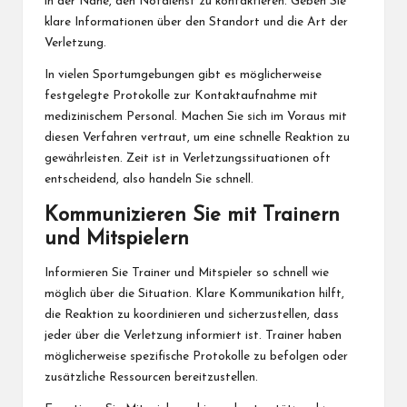
in der Nähe, den Notdienst zu kontaktieren. Geben Sie
klare Informationen über den Standort und die Art der
Verletzung.
In vielen Sportumgebungen gibt es möglicherweise
festgelegte Protokolle zur Kontaktaufnahme mit
medizinischem Personal. Machen Sie sich im Voraus mit
diesen Verfahren vertraut, um eine schnelle Reaktion zu
gewährleisten. Zeit ist in Verletzungssituationen oft
entscheidend, also handeln Sie schnell.
Kommunizieren Sie mit Trainern
und Mitspielern
Informieren Sie Trainer und Mitspieler so schnell wie
möglich über die Situation. Klare Kommunikation hilft,
die Reaktion zu koordinieren und sicherzustellen, dass
jeder über die Verletzung informiert ist. Trainer haben
möglicherweise spezifische Protokolle zu befolgen oder
zusätzliche Ressourcen bereitzustellen.