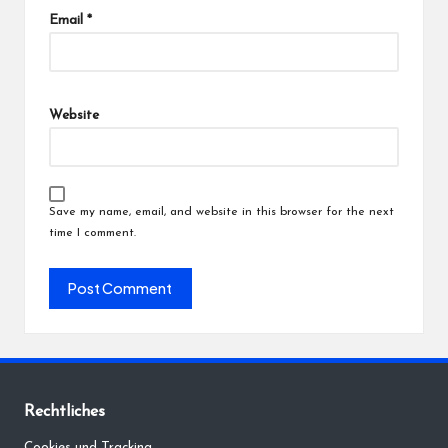
Email
*
Website
Save my name, email, and website in this browser for the next
time I comment.
Rechtliches
Cookies und Tracking