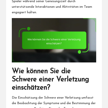
Spieler während seiner Genesungszeit durch
unterstützende Interaktionen und Aktivitäten im Team
engagiert halten.
Wie können Sie die
Schwere einer Verletzung
einschätzen?
Die Einschätzung der Schwere einer Verletzung umfasst
die Beobachtung der Symptome und die Bestimmung der