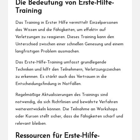
Die Bedeutung von Erste-Hilfe-
Training
Das Training in Erster Hilfe vermittelt Einzelpersonen
das Wissen und die Fähigkeiten, um effektiv auf
Verletzungen zu reagieren. Dieses Training kann den
Unterschied zwischen einer schnellen Genesung und einem
langfristigen Problem ausmachen.
Das Erste-Hilfe-Training umfasst grundlegende
Techniken und hilft den Teilnehmern, Verletzungszeichen
zu erkennen. Es stärkt auch das Vertrauen in die
Entscheidungsfindung in Notfällen.
Regelmäßige Aktualisierungen des Trainings sind
notwendig, da sich Richtlinien und bewährte Verfahren
weiterentwickeln können. Die Teilnahme an Workshops
oder Kursen stellt sicher, dass die Fähigkeiten scharf und
relevant bleiben.
Ressourcen für Erste-Hilfe-