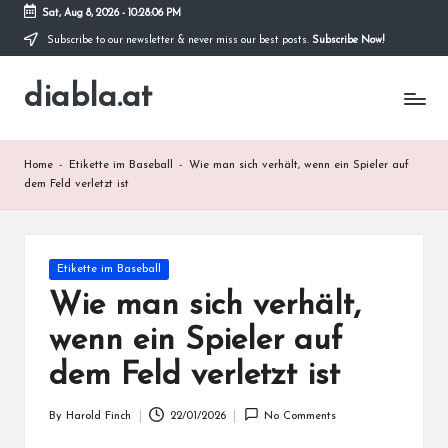
Sat, Aug 8, 2026
-
10:28:07 PM
Subscribe to our newsletter & never miss our best posts.
Subscribe Now!
Skip
to
diabla.at
content
Home
-
Etikette im Baseball
-
Wie man sich verhält, wenn ein Spieler auf
dem Feld verletzt ist
Posted
Etikette im Baseball
in
Wie man sich verhält,
wenn ein Spieler auf
dem Feld verletzt ist
By
Harold Finch
22/01/2026
No Comments
Posted
by