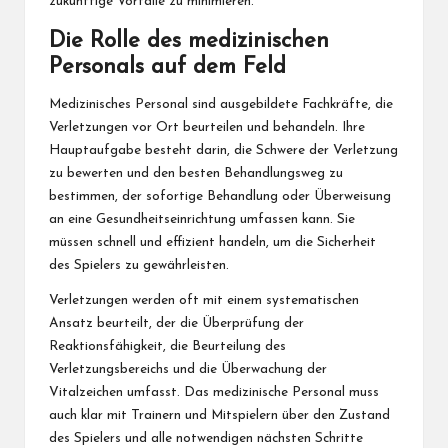
zukünftige Vorfälle zu minimieren.
Die Rolle des medizinischen
Personals auf dem Feld
Medizinisches Personal sind ausgebildete Fachkräfte, die
Verletzungen vor Ort beurteilen und behandeln. Ihre
Hauptaufgabe besteht darin, die Schwere der Verletzung
zu bewerten und den besten Behandlungsweg zu
bestimmen, der sofortige Behandlung oder Überweisung
an eine Gesundheitseinrichtung umfassen kann. Sie
müssen schnell und effizient handeln, um die Sicherheit
des Spielers zu gewährleisten.
Verletzungen werden oft mit einem systematischen
Ansatz beurteilt, der die Überprüfung der
Reaktionsfähigkeit, die Beurteilung des
Verletzungsbereichs und die Überwachung der
Vitalzeichen umfasst. Das medizinische Personal muss
auch klar mit Trainern und Mitspielern über den Zustand
des Spielers und alle notwendigen nächsten Schritte