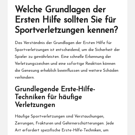
Welche Grundlagen der
Ersten Hilfe sollten Sie für
Sportverletzungen kennen?
Das Verständnis der Grundlagen der Ersten Hilfe für
Sportverletzungen ist entscheidend, um die Sicherheit der
Spieler zu gewährleisten. Eine schnelle Erkennung der
Verletzungszeichen und eine sofortige Reaktion können
die Genesung erheblich beeinflussen und weitere Schäden
verhindern.
Grundlegende Erste-Hilfe-
Techniken für häufige
Verletzungen
Häufige Sportverletzungen sind Verstauchungen,
Zerrungen, Frakturen und Gehirnerschütterungen. Jede
Art erfordert spezifische Erste-Hilfe-Techniken, um