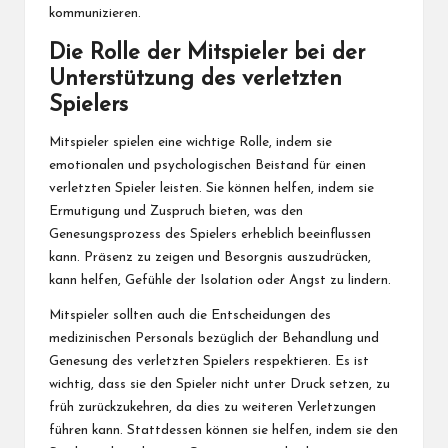
kommunizieren.
Die Rolle der Mitspieler bei der
Unterstützung des verletzten
Spielers
Mitspieler spielen eine wichtige Rolle, indem sie
emotionalen und psychologischen Beistand für einen
verletzten Spieler leisten. Sie können helfen, indem sie
Ermutigung und Zuspruch bieten, was den
Genesungsprozess des Spielers erheblich beeinflussen
kann. Präsenz zu zeigen und Besorgnis auszudrücken,
kann helfen, Gefühle der Isolation oder Angst zu lindern.
Mitspieler sollten auch die Entscheidungen des
medizinischen Personals bezüglich der Behandlung und
Genesung des verletzten Spielers respektieren. Es ist
wichtig, dass sie den Spieler nicht unter Druck setzen, zu
früh zurückzukehren, da dies zu weiteren Verletzungen
führen kann. Stattdessen können sie helfen, indem sie den